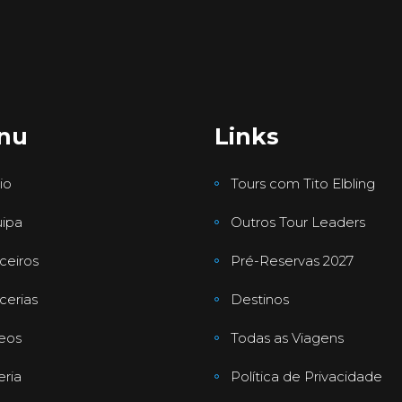
nu
Links
io
Tours com Tito Elbling
ipa
Outros Tour Leaders
ceiros
Pré-Reservas 2027
cerias
Destinos
eos
Todas as Viagens
eria
Política de Privacidade