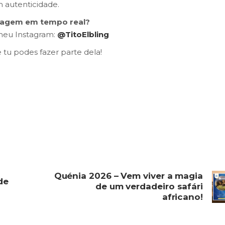
 autenticidade.
iagem em tempo real?
meu Instagram:
@TitoElbling
 tu podes fazer parte dela!
Quénia 2026 – Vem viver a magia
de
de um verdadeiro safári
africano!