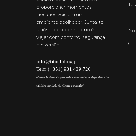
Te
proporcionar momentos
inesquecíveis em um
Per
ambiente acolhedor. Junta-te
a nós e descobre como é
Not
viajar com conforto, segurança
Con
e diversão!
info@titoelbling.pt
Telf: (+351) 931 439 726
(Custo da chamada para rede móvel nacional dependente do
tarifário acordado do cliente e operador)