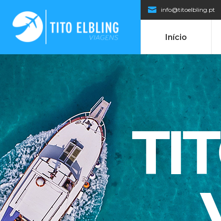
info@titoelbling.pt
Início
TI