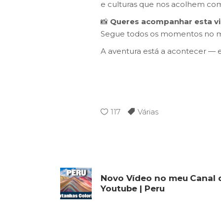
e culturas que nos acolhem com
📸
Queres acompanhar esta v
Segue todos os momentos no 
A aventura está a acontecer — e
117
Várias
Novo Vídeo no meu Canal 
Youtube | Peru