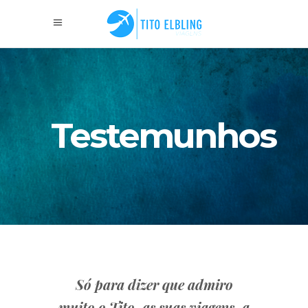
Testemunhos
nho
Só para dizer que admiro
Gostaria
muito o Tito, as suas viagens, a
um praze