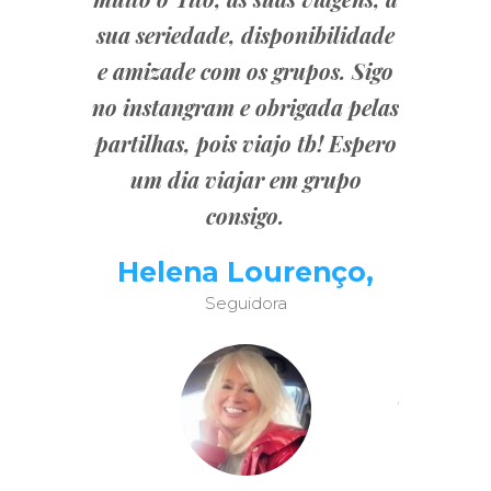
e a todos!
sua seriedade, disponibilidade
seguia 
or esta
e amizade com os grupos. Sigo
conhece-
repleto de
no instangram e obrigada pelas
mim foi 
adecer
partilhas, pois viajo tb! Espero
Gosto m
to e ao
um dia viajar em grupo
estar na
ma dupla
consigo.
Sempre
nem o dom
uma piad
a nestas
Helena Lourenço,
( ainda 
primeira
Seguidora
sempre d
iagem em
prime
, espero
sozinha (
lguns em
sempre a
s vê lá o
lindame
ara a