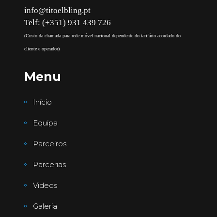
info@titoelbling.pt
Telf: (+351) 931 439 726
(Custo da chamada para rede móvel nacional dependente do tarifário acordado do
cliente e operador)
Menu
Início
Equipa
Parceiros
Parcerias
Videos
Galeria