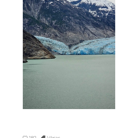
182
Várias