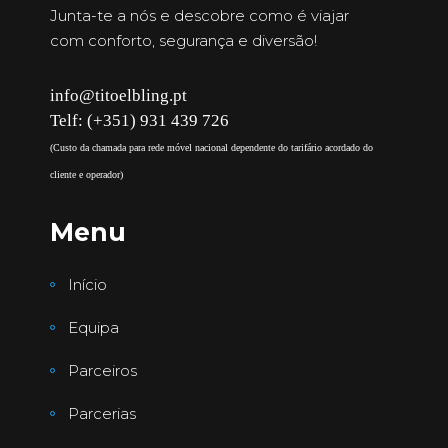
Junta-te a nós e descobre como é viajar
com conforto, segurança e diversão!
info@titoelbling.pt
Telf: (+351) 931 439 726
(Custo da chamada para rede móvel nacional dependente do tarifário acordado do
cliente e operador)
Menu
Início
Equipa
Parceiros
Parcerias