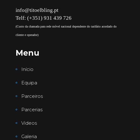
info@titoelbling.pt
Telf: (+351) 931 439 726
(Custo da chamada para rede móvel nacional dependente do tarifário acordado do
cliente e operador)
Menu
Início
Equipa
Parceiros
Parcerias
Videos
Galeria