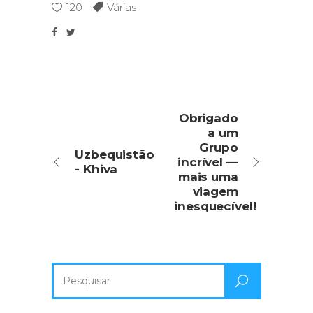
120
Várias
Obrigado
a um
Grupo
Uzbequistão
incrível —
- Khiva
mais uma
viagem
inesquecível!
Pesquisa
por: