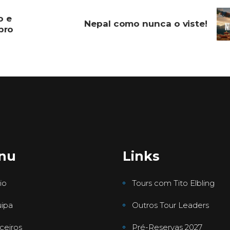
o e
Nepal como nunca o viste!
ubro
nu
Links
io
Tours com Tito Elbling
ipa
Outros Tour Leaders
ceiros
Pré-Reservas 2027