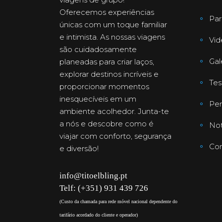
Oferecemos experiências
Par
únicas com um toque familiar
e intimista. As nossas viagens
Vid
são cuidadosamente
Gal
planeadas para criar laços,
explorar destinos incríveis e
Te
proporcionar momentos
inesquecíveis em um
Per
ambiente acolhedor. Junta-te
a nós e descobre como é
Not
viajar com conforto, segurança
Con
e diversão!
info@titoelbling.pt
Telf: (+351) 931 439 726
(Custo da chamada para rede móvel nacional dependente do
tarifário acordado do cliente e operador)