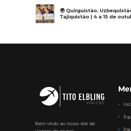
🌍 Quirguistão, Uzbequistã
Tajiquistão | 4 a 15 de out
Me
Iníc
Equ
Bem vindo ao nosso site de
Par
viagens de grupo!