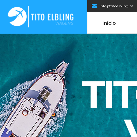
info@titoelbling.pt
Início
TI