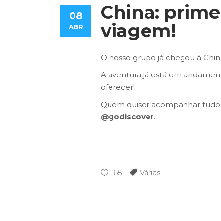
China: prime
08
viagem!
ABR
O nosso grupo já chegou à Chin
A aventura já está em andament
oferecer!
Quem quiser acompanhar tudo s
@godiscover
.
165
Várias