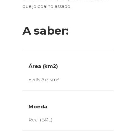
queijo coalho assado.
A saber:
Área (km2)
8.515.767 km²
Moeda
Real (BRL)