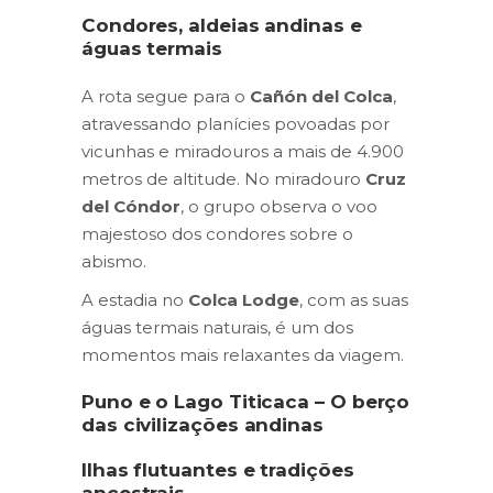
Condores, aldeias andinas e
águas termais
A rota segue para o
Cañón del Colca
,
atravessando planícies povoadas por
vicunhas e miradouros a mais de 4.900
metros de altitude. No miradouro
Cruz
del Cóndor
, o grupo observa o voo
majestoso dos condores sobre o
abismo.
A estadia no
Colca Lodge
, com as suas
águas termais naturais, é um dos
momentos mais relaxantes da viagem.
Puno e o Lago Titicaca – O berço
das civilizações andinas
Ilhas flutuantes e tradições
ancestrais