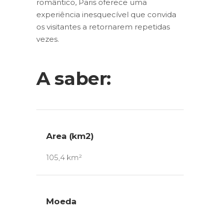
romântico, Paris oferece uma
experiência inesquecível que convida
os visitantes a retornarem repetidas
vezes.
A saber:
Area (km2)
105,4 km²
Moeda