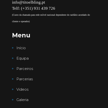
info@titoelbling.pt
Telf: (+351) 931 439 726
(Custo da chamada para rede móvel nacional dependente do tarifário acordado do
cliente e operador)
Menu
Início
Equipa
Parceiros
Parcerias
Videos
Galeria