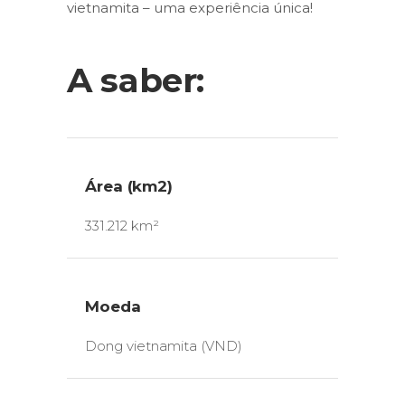
vietnamita – uma experiência única!
A saber:
Área (km2)
331.212 km²
Moeda
Dong vietnamita (VND)