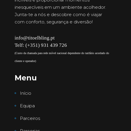
inesquecíveis em um ambiente acolhedor.
Junta-te a nós e descobre como é viajar
com conforto, segurança e diversão!
info@titoelbling.pt
Telf: (+351) 931 439 726
(Custo da chamada para rede móvel nacional dependente do tarifário acordado do
cliente e operador)
Menu
Início
Equipa
Parceiros
Parcerias