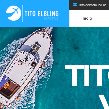
info@titoelbling.pt
Início
TI