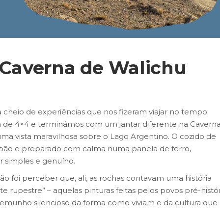
– Caverna de Walichu
cheio de experiências que nos fizeram viajar no tempo.
e 4×4 e terminámos com um jantar diferente na Cavern
ma vista maravilhosa sobre o Lago Argentino. O cozido de
 pão e preparado com calma numa panela de ferro,
 simples e genuíno.
 foi perceber que, ali, as rochas contavam uma história
te rupestre” – aquelas pinturas feitas pelos povos pré-histó
temunho silencioso da forma como viviam e da cultura que