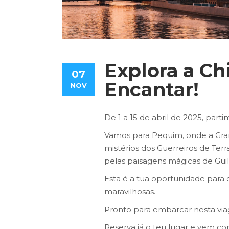
Explora a Ch
07
Encantar!
NOV
De 1 a 15 de abril de 2025, part
Vamos para Pequim, onde a Gran
mistérios dos Guerreiros de Terr
pelas paisagens mágicas de Guil
Esta é a tua oportunidade para 
maravilhosas.
Pronto para embarcar nesta vi
Reserva já o teu lugar e vem c