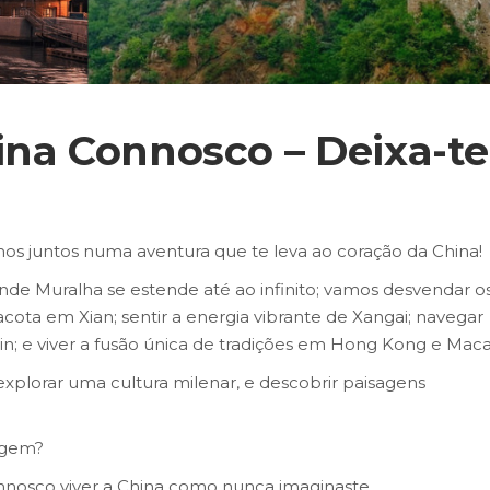
ina Connosco – Deixa-te
imos juntos numa aventura que te leva ao coração da China!
de Muralha se estende até ao infinito; vamos desvendar o
acota em Xian; sentir a energia vibrante de Xangai; navegar
in; e viver a fusão única de tradições em Hong Kong e Maca
explorar uma cultura milenar, e descobrir paisagens
agem?
onnosco viver a China como nunca imaginaste.