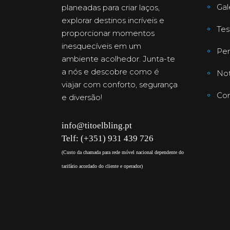
Gal
planeadas para criar laços,
explorar destinos incríveis e
Te
proporcionar momentos
inesquecíveis em um
Per
ambiente acolhedor. Junta-te
a nós e descobre como é
Not
viajar com conforto, segurança
Con
e diversão!
info@titoelbling.pt
Telf: (+351) 931 439 726
(Custo da chamada para rede móvel nacional dependente do
tarifário acordado do cliente e operador)