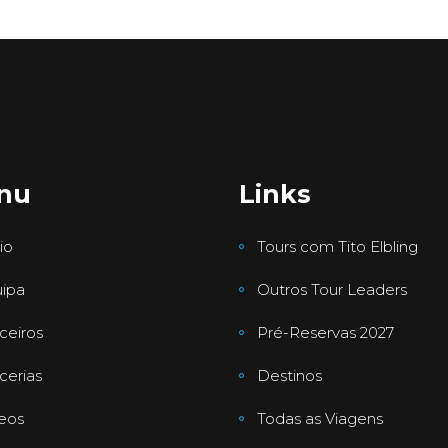
nu
Links
io
Tours com Tito Elbling
ipa
Outros Tour Leaders
ceiros
Pré-Reservas 2027
cerias
Destinos
eos
Todas as Viagens