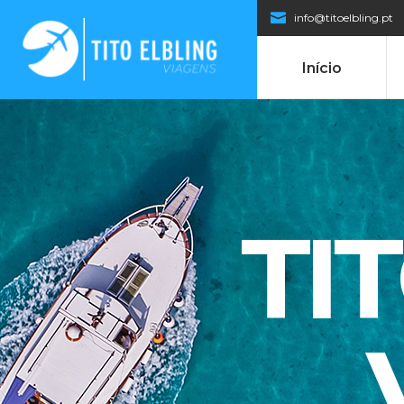
info@titoelbling.pt
Início
TI