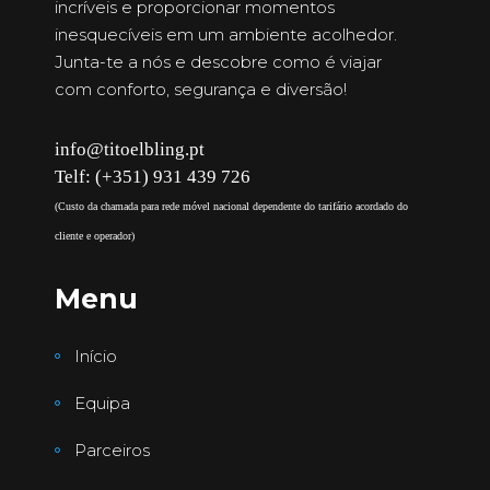
incríveis e proporcionar momentos
inesquecíveis em um ambiente acolhedor.
Junta-te a nós e descobre como é viajar
com conforto, segurança e diversão!
info@titoelbling.pt
Telf: (+351) 931 439 726
(Custo da chamada para rede móvel nacional dependente do tarifário acordado do
cliente e operador)
Menu
Início
Equipa
Parceiros