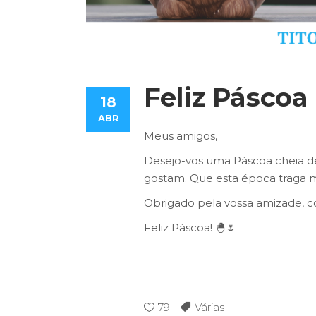
Feliz Pásco
18
ABR
Meus amigos,
Desejo-vos uma Páscoa cheia d
gostam. Que esta época traga mu
Obrigado pela vossa amizade, c
Feliz Páscoa! 🐣🌷
79
Várias