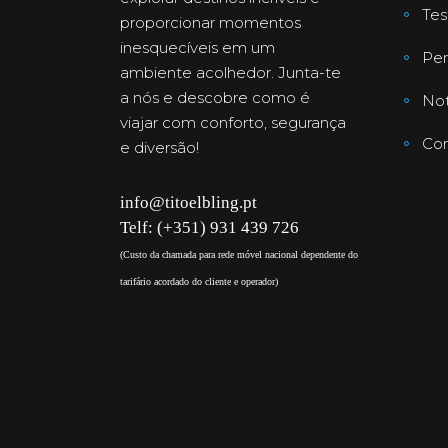
Te
proporcionar momentos
inesquecíveis em um
Per
ambiente acolhedor. Junta-te
a nós e descobre como é
Not
viajar com conforto, segurança
Con
e diversão!
info@titoelbling.pt
Telf: (+351) 931 439 726
(Custo da chamada para rede móvel nacional dependente do
tarifário acordado do cliente e operador)