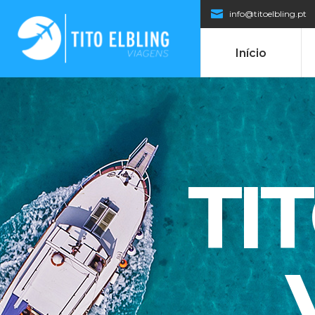
info@titoelbling.pt
Início
TI