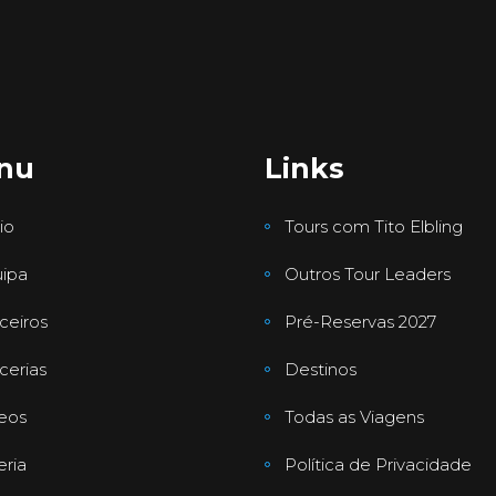
nu
Links
io
Tours com Tito Elbling
ipa
Outros Tour Leaders
ceiros
Pré-Reservas 2027
cerias
Destinos
eos
Todas as Viagens
eria
Política de Privacidade