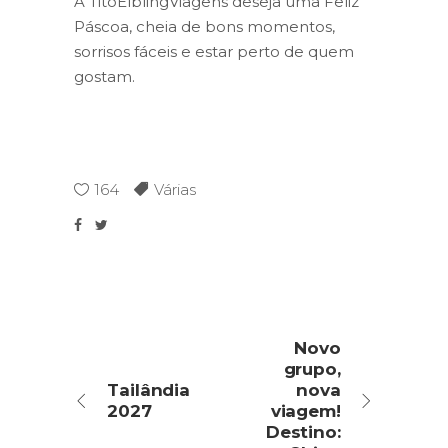
A TitoElblingViagens deseja uma Feliz
Páscoa, cheia de bons momentos,
sorrisos fáceis e estar perto de quem
gostam.
164
Várias
Novo
grupo,
Tailândia
nova
2027
viagem!
Destino: