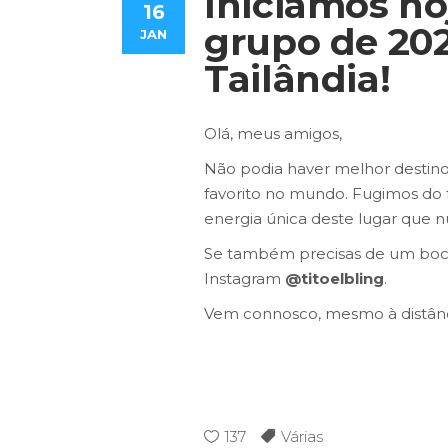
Iniciámos ho
16
grupo de 202
JAN
Tailândia!
Olá, meus amigos,
Não podia haver melhor destino
favorito no mundo. Fugimos do f
energia única deste lugar que 
Se também precisas de um boc
Instagram
@titoelbling
.
Vem connosco, mesmo à distânc
137
Várias