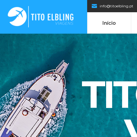
info@titoelbling.pt
Início
TI