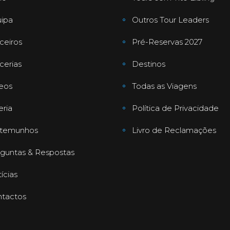
ipa
Outros Tour Leaders
ceiros
Pré-Reservas 2027
cerias
Destinos
eos
Todas as Viagens
eria
Política de Privacidade
stemunhos
Livro de Reclamações
guntas & Respostas
ícias
tactos