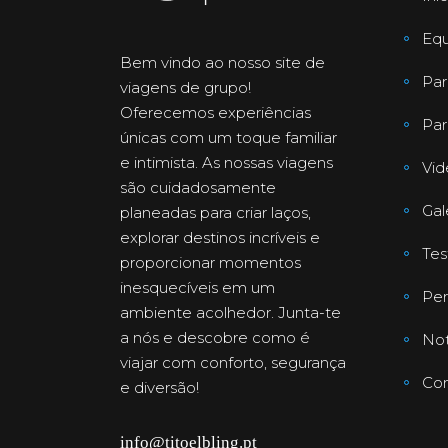
Equ
Bem vindo ao nosso site de
Par
viagens de grupo!
Oferecemos experiências
Par
únicas com um toque familiar
e intimista. As nossas viagens
Vid
são cuidadosamente
Gal
planeadas para criar laços,
explorar destinos incríveis e
Te
proporcionar momentos
inesquecíveis em um
Per
ambiente acolhedor. Junta-te
a nós e descobre como é
Not
viajar com conforto, segurança
Con
e diversão!
info@titoelbling.pt