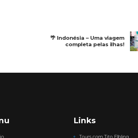
🌴 Indonésia – Uma viagem
completa pelas ilhas!
nu
Links
io
Tours com Tito Elbling