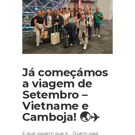
Já começámos
a viagem de
Setembro –
Vietname e
Camboja! 🌏✈️
E que viagem que é… Quem viaja