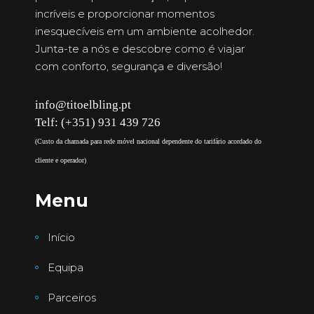
incríveis e proporcionar momentos
inesquecíveis em um ambiente acolhedor.
Junta-te a nós e descobre como é viajar
com conforto, segurança e diversão!
info@titoelbling.pt
Telf: (+351) 931 439 726
(Custo da chamada para rede móvel nacional dependente do tarifário acordado do
cliente e operador)
Menu
Início
Equipa
Parceiros