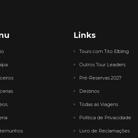
nu
Links
io
Tours com Tito Elbling
ipa
Outros Tour Leaders
ceiros
Pré-Reservas 2027
cerias
Destinos
eos
Todas as Viagens
eria
Política de Privacidade
stemunhos
Livro de Reclamações