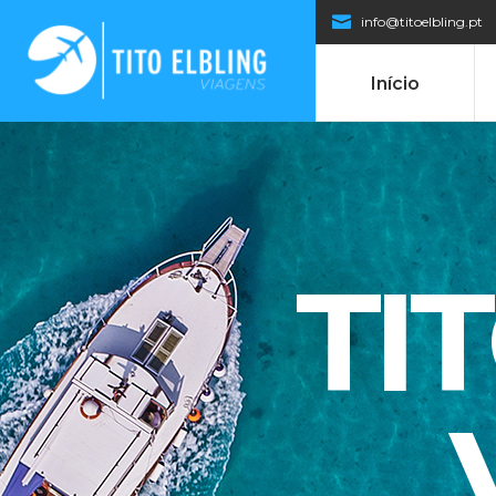
info@titoelbling.pt
Início
TI