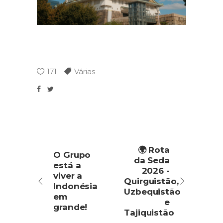
171
Várias
🌍 Rota
O Grupo
da Seda
está a
2026 -
viver a
Quirguistão,
Indonésia
Uzbequistão
em
e
grande!
Tajiquistão