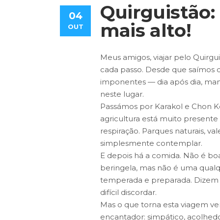
Quirguistão:
04
mais alto!
OUT
Meus amigos, viajar pelo Quirg
cada passo. Desde que saímos 
imponentes — dia após dia, manh
neste lugar.
Passámos por Karakol e Chon Kem
agricultura está muito presente 
respiração. Parques naturais, val
simplesmente contemplar.
E depois há a comida. Não é bo
beringela, mas não é uma qualq
temperada e preparada. Dizem 
difícil discordar.
Mas o que torna esta viagem ve
encantador: simpático, acolhed