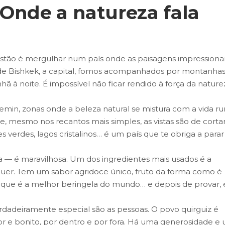
 Onde a natureza fala
uistão é mergulhar num país onde as paisagens impression
de Bishkek, a capital, fomos acompanhados por montanha
ã à noite. É impossível não ficar rendido à força da nature
in, zonas onde a beleza natural se mistura com a vida rur
e, mesmo nos recantos mais simples, as vistas são de cortar
es verdes, lagos cristalinos… é um país que te obriga a parar
a — é maravilhosa. Um dos ingredientes mais usados é a
uer. Tem um sabor agridoce único, fruto da forma como é
que é a melhor beringela do mundo… e depois de provar, 
rdadeiramente especial são as pessoas. O povo quirguiz é
or e bonito, por dentro e por fora. Há uma generosidade e