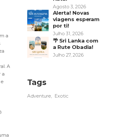
Agosto 3, 2026
Alerta! Novas
viagens esperam
por ti!
Julho 31, 2026
am a
🌴 Sri Lanka com
s
a Rute Obadia!
za
Julho 27, 2026
al. A
 a
Tags
 e
Adventure
Exotic
é
 uma