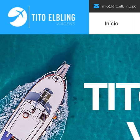
info@titoelbling.pt
Início
TI