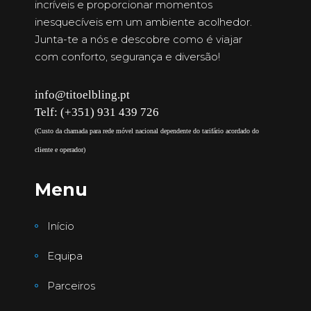
incríveis e proporcionar momentos
inesquecíveis em um ambiente acolhedor.
Junta-te a nós e descobre como é viajar
com conforto, segurança e diversão!
info@titoelbling.pt
Telf: (+351) 931 439 726
(Custo da chamada para rede móvel nacional dependente do tarifário acordado do
cliente e operador)
Menu
Início
Equipa
Parceiros