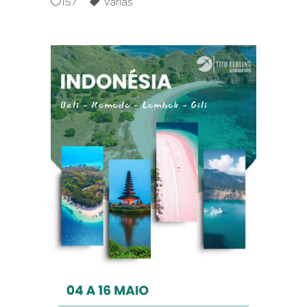
157
Várias