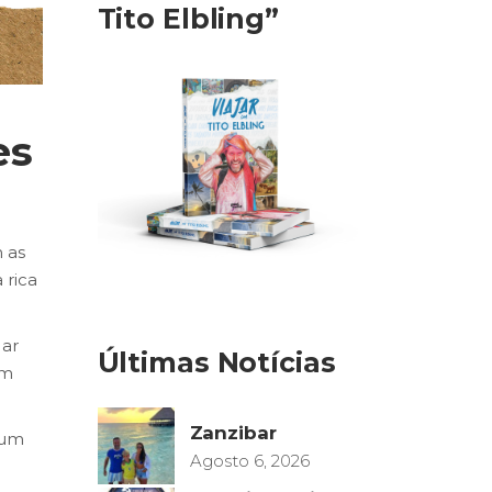
Tito Elbling”
es
 as
 rica
 ar
Últimas Notícias
em
Zanzibar
 um
Agosto 6, 2026