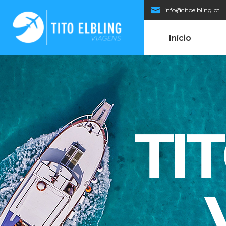
info@titoelbling.pt
Início
TI