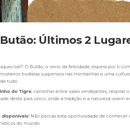
Butão: Últimos 2 Lugar
uecível? O Butão, o reino da felicidade, espera por ti com
mosteiros budistas suspensos nas montanhas e uma cultura
 de tudo.
inho do Tigre
, caminhar entre vales verdejantes, respirar o
dade deste país único, onde a tradição e a natureza vivem 
s disponíveis
! Não percas esta oportunidade de conhecer
místicos do mundo.