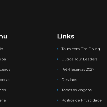
nu
Links
io
Tours com Tito Elbling
ipa
Outros Tour Leaders
ceiros
Pré-Reservas 2027
cerias
Destinos
eos
Todas as Viagens
eria
Política de Privacidade