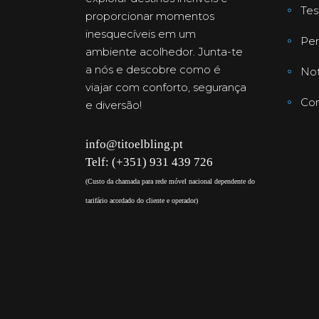
Te
proporcionar momentos
inesquecíveis em um
Per
ambiente acolhedor. Junta-te
a nós e descobre como é
Not
viajar com conforto, segurança
Con
e diversão!
info@titoelbling.pt
Telf: (+351) 931 439 726
(Custo da chamada para rede móvel nacional dependente do
tarifário acordado do cliente e operador)