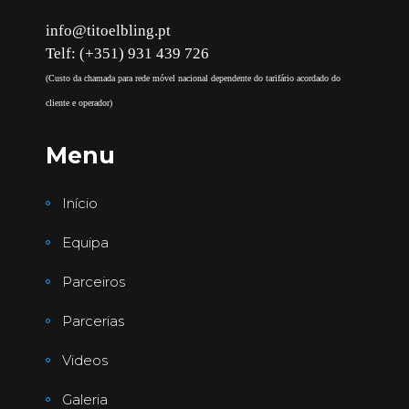
info@titoelbling.pt
Telf: (+351) 931 439 726
(Custo da chamada para rede móvel nacional dependente do tarifário acordado do
cliente e operador)
Menu
Início
Equipa
Parceiros
Parcerias
Videos
Galeria