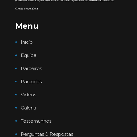
(Custo da chamada para rede móvel nacional dependente do tarifário acordado do
cliente e operador)
Menu
Início
Equipa
Parceiros
Parcerias
Videos
Galeria
Testemunhos
Perguntas & Respostas