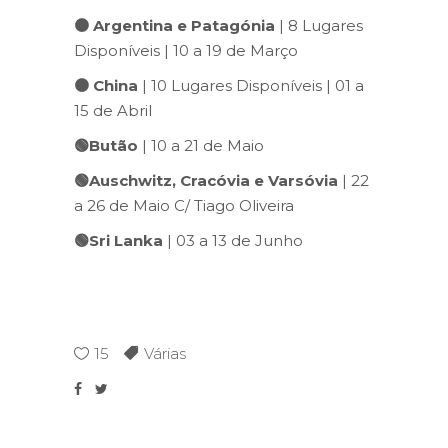
🟠
Argentina e Patagónia
| 8 Lugares
Disponíveis | 10 a 19 de Março
🟠
China
| 10 Lugares Disponíveis | 01 a
15 de Abril
🟢Butão
| 10 a 21 de Maio
🟢Auschwitz, Cracóvia e Varsóvia
| 22
a 26 de Maio C/ Tiago Oliveira
🟢Sri Lanka
| 03 a 13 de Junho
15
Várias