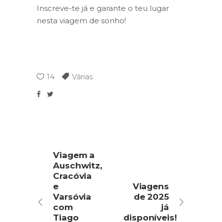
Inscreve-te já e garante o teu lugar
nesta viagem de sonho!
14
Várias
Viagem a
Auschwitz,
Cracóvia
e
Viagens
Varsóvia
de 2025
com
já
Tiago
disponíveis!