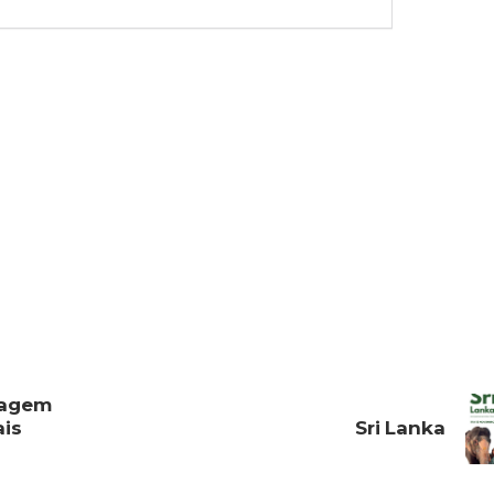
iagem
ais
Sri Lanka