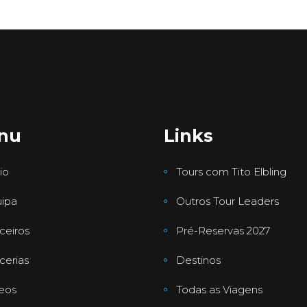
nu
Links
io
Tours com Tito Elbling
ipa
Outros Tour Leaders
ceiros
Pré-Reservas 2027
cerias
Destinos
eos
Todas as Viagens