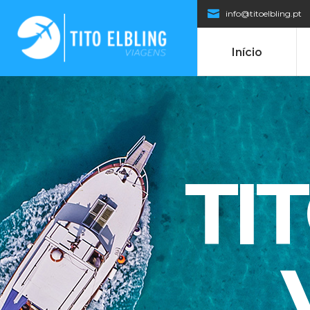
info@titoelbling.pt
Início
TI