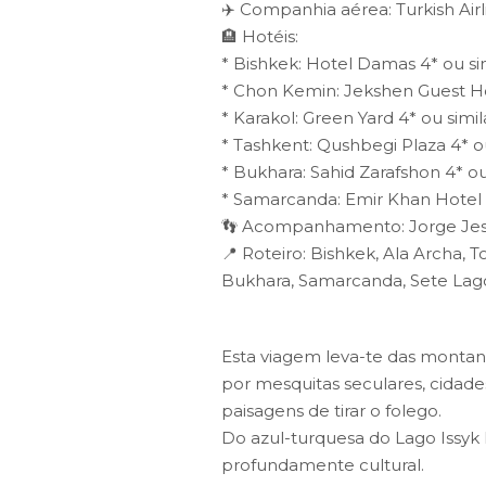
✈️ Companhia aérea: Turkish Airl
🏨 Hotéis:
* Bishkek: Hotel Damas 4* ou si
* Chon Kemin: Jekshen Guest Ho
* Karakol: Green Yard 4* ou simil
* Tashkent: Qushbegi Plaza 4* ou
* Bukhara: Sahid Zarafshon 4* ou
* Samarcanda: Emir Khan Hotel 4
👣 Acompanhamento: Jorge Je
📍 Roteiro: Bishkek, Ala Archa, T
Bukhara, Samarcanda, Sete Lago
Esta viagem leva-te das montanh
por mesquitas seculares, cidades
paisagens de tirar o folego.
Do azul-turquesa do Lago Issyk 
profundamente cultural.