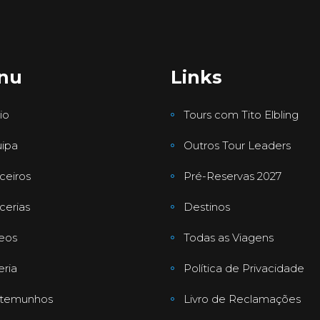
nu
Links
io
Tours com Tito Elbling
ipa
Outros Tour Leaders
ceiros
Pré-Reservas 2027
cerias
Destinos
eos
Todas as Viagens
eria
Política de Privacidade
stemunhos
Livro de Reclamações