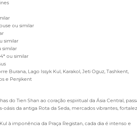
ines
milar
use ou similar
ar
 similar
 similar
* ou similar
sus
orre Burana, Lago Issyk Kul, Karakol, Jeti Oguz, Tashkent,
s e Penjikent
as do Tien Shan ao coração espiritual da Ásia Central, pas
-oásis da antiga Rota da Seda, mercados vibrantes, fortale
Kul à imponência da Praça Registan, cada dia é intenso e