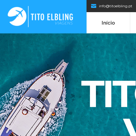
info@titoelbling.pt
Início
TI