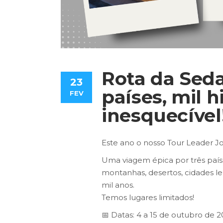
Rota da Seda
23
países, mil 
FEV
inesquecível
Este ano o nosso Tour Leader Jo
Uma viagem épica por três paíse
montanhas, desertos, cidades le
mil anos.
Temos lugares limitados!
📅 Datas: 4 a 15 de outubro de 