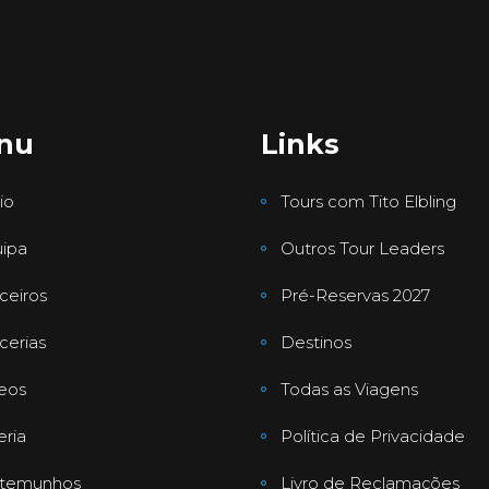
nu
Links
io
Tours com Tito Elbling
ipa
Outros Tour Leaders
ceiros
Pré-Reservas 2027
cerias
Destinos
eos
Todas as Viagens
eria
Política de Privacidade
stemunhos
Livro de Reclamações