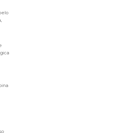
pelo
,
e
ágica
ina
so