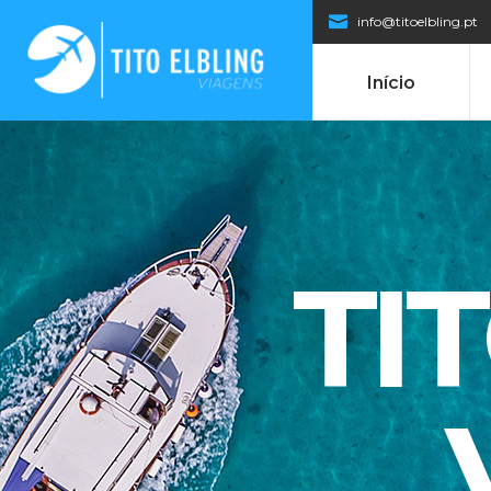
info@titoelbling.pt
Início
TI