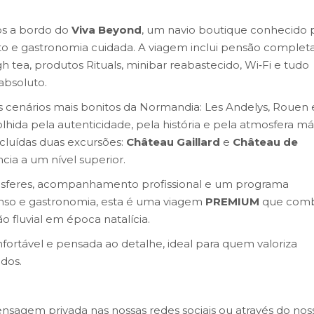
os a bordo do
Viva Beyond
, um navio boutique conhecido 
nto e gastronomia cuidada. A viagem inclui pensão completa
 tea, produtos Rituals, minibar reabastecido, Wi‑Fi e tudo
absoluto.
dos cenários mais bonitos da Normandia: Les Andelys, Rouen 
lhida pela autenticidade, pela história e pela atmosfera m
cluídas duas excursões:
Château Gaillard
e
Château de
ia a um nível superior.
transferes, acompanhamento profissional e um programa
canso e gastronomia, esta é uma viagem
PREMIUM
que comb
o fluvial em época natalícia.
ortável e pensada ao detalhe, ideal para quem valoriza
dos.
nsagem privada nas nossas redes sociais ou através do nos