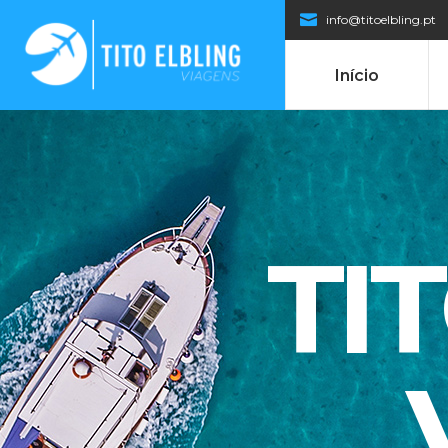
info@titoelbling.pt
Início
TI